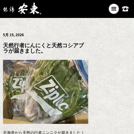
ナ
ビ
ゲ
ー
5月 15, 2026
シ
ョ
天然行者にんにくと天然コシアブ
ン
ラが届きました。
を
切
り
替
え
北海道から天然の行者ニンニクが届きました！