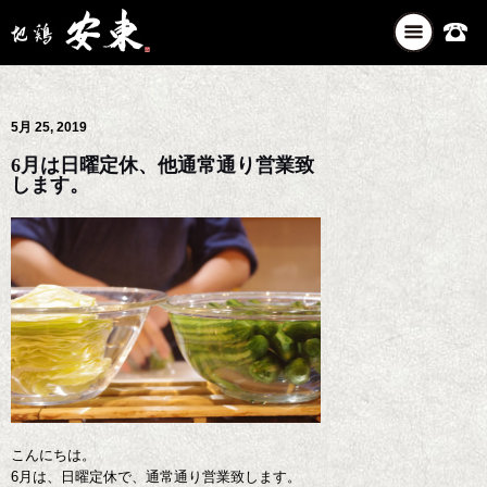
ナ
ビ
ゲ
ー
5月 25, 2019
シ
ョ
6月は日曜定休、他通常通り営業致
ン
します。
を
切
り
替
え
こんにちは。
6月は、日曜定休で、通常通り営業致します。