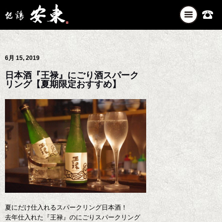
ナ
ビ
ゲ
ー
6月 15, 2019
シ
ョ
日本酒『王禄』にごり酒スパーク
ン
リング【夏期限定おすすめ】
を
切
り
替
え
夏にだけ仕入れるスパークリング日本酒！
去年仕入れた『王禄』のにごりスパークリング