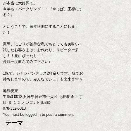
が本当に大好評で、
今年もスパークリング・・『やっぱ、王禄にす
る？』
ということで、毎年恒例にすることにしまし
た！
実際、にごりが苦手な私でもとっても美味い！
試したお客さまは、お代わり、リピーター多
し！！夏にぴったり！！
是非一度飲んでみて下さい♪
1瓶で、シャンパングラス2杯余りです。瓶でお
持ちしますので、みんなでシェアも出来ます☆
地鶏安東
〒650-0012 兵庫県神戸市中央区 北長狭通 １丁
目 ３ １２ オレゴンビル2階
078-332-6313
You must be
logged in
to post a comment
テーマ