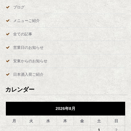
ブログ
メニューご紹介
全ての記事
営業日のお知らせ
安東からのお知らせ
日本酒入荷ご紹介
カレンダー
2026年8月
月
火
水
木
金
土
日
1
2