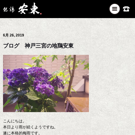
ナ
ビ
ゲ
ー
6月 26, 2019
シ
ョ
ブログ 神戸三宮の地鶏安東
ン
を
切
り
替
え
こんにちは。
本日より雨が続くようですね。
遂に本格的梅雨です。