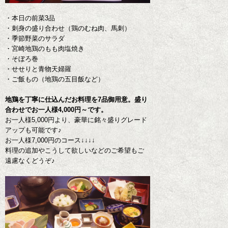
・本日の前菜3品
・刺身の盛り合わせ（鶏のむね肉、馬刺）
・季節野菜のサラダ
・宮崎地鶏のもも肉塩焼き
・そぼろ巻
・せせりと青物天婦羅
・ご飯もの（地鶏の五目飯など）
地鶏を丁寧に仕込んだお料理を7品御用意。盛り
合わせでお一人様4,000円～です。
お一人様5,000円より、豪華に銘々盛りグレード
アップも可能です♪
お一人様7,000円のコース↓↓↓↓
料理の追加やこうして欲しいなどのご希望もご
遠慮なくどうぞ♪