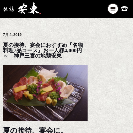
ナ
ビ
ゲ
ー
7月 4, 2019
シ
ョ
夏の接待、宴会におすすめ『名物
ン
料理7品コース』お一人様4,000円
を
～ 神戸三宮の地鶏安東
切
り
替
え
夏の接待、宴会に。