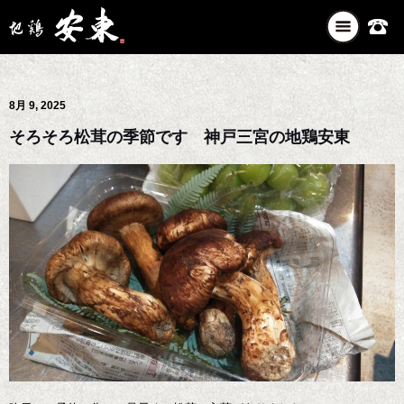
ナ
ビ
ゲ
ー
8月 9, 2025
シ
ョ
そろそろ松茸の季節です 神戸三宮の地鶏安東
ン
を
切
り
替
え