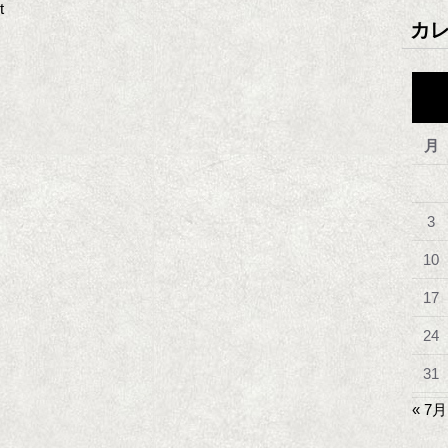
t
カ
月
3
10
17
24
31
« 7月