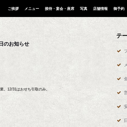
ご挨拶
メニュー
接待・宴会・座席
写真
店舗情報
御予約
テ
業日のお知らせ
業。12/31はおせち引取のみ。